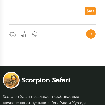
$60
Scorpion Safari предлагает незабываемые
впечатления от пустыни в Эль-Гуне и Хургаде,