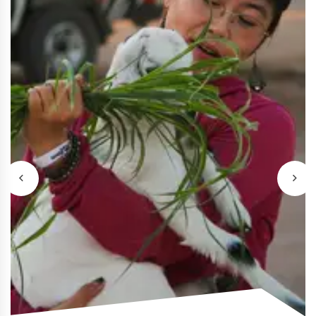
Сафари в Шарме:
квадроцикл или багги
Квадроцикл или багги, верблюд,
ужин, шоу и наблюдение за зве