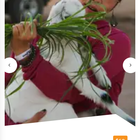
Сафари в Шарме:
$40
квадроцикл или багги
Квадроцикл или багги, верблюд, бедуинский
ужин, шоу и наблюдение за звездами.