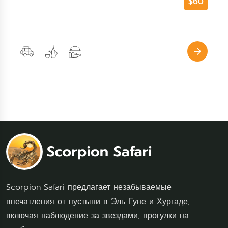
Scorpion Safari предлагает незабываемые
впечатления от пустыни в Эль-Гуне и Хургаде,
включая наблюдение за звездами, прогулки на